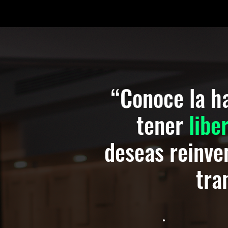
​“Conoce la 
tener
libe
deseas reinve
tra