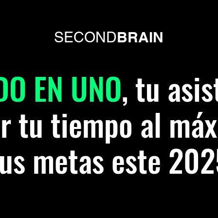
BRAIN
SECOND
DO EN UNO
, tu asi
r tu tiempo al má
tus metas este 202