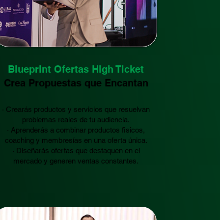
Blueprint Ofertas High Ticket
Crea Propuestas que Encantan
· Crearás productos y servicios que resuelvan
problemas reales de tu audiencia.
· Aprenderás a combinar productos fisicos,
coaching y membresías en una oferta única.
· Diseñarás ofertas que destaquen en el
mercado y generen ventas constantes.