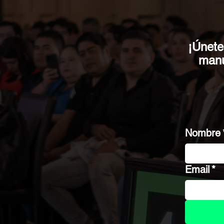
¡Únete 
manu
Nombre
Email
*