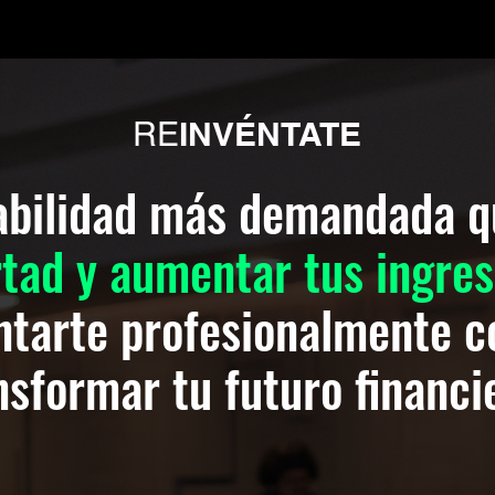
INVÉNTATE
RE
habilidad más demandada q
rtad y aumentar tus ingre
ntarte profesionalmente c
nsformar tu futuro financi