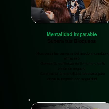
Mentalidad Imparable
Supera tus Bloqueos
· Romperás las barreras del miedo al cambio y
al fracaso
· Generarás confianza en ti mismo y en tu
visión de negocio
· Construirás la mentalidad necesaria para
lanzar tu negocio con seguridad