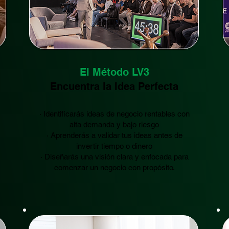
El Método LV3
Encuentra la Idea Perfecta
· Identificarás ideas de negocio rentables con
alta demanda y bajo riesgo
· Aprenderás a validar tus ideas antes de
invertir tiempo o dinero
· Diseñarás una visión clara y enfocada para
comenzar un negocio con propósito.