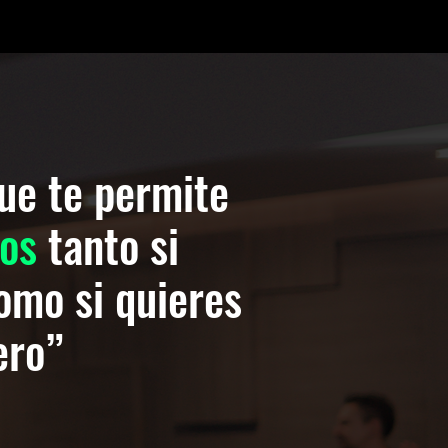
ue te permite
sos
tanto si
omo si quieres
ero”